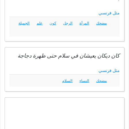
مثل فرنسي
مضحك
المرأة
الرجل
كون
علم
الجميلة
كان ديكان يعيشان في سلام حتى ظهرة دجاجة
مثل فرنسي
مضحك
النساء
السلام