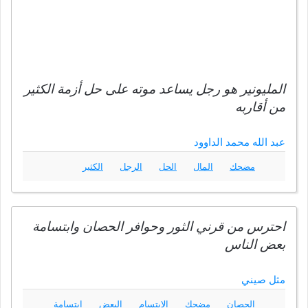
المليونير هو رجل يساعد موته على حل أزمة الكثير
من أقاربه
عبد الله محمد الداوود
مضحك
المال
الحل
الرجل
الكثير
احترس من قرني الثور وحوافر الحصان وابتسامة
بعض الناس
مثل صيني
الحصان
مضحك
الإبتسام
البعض
ابتسامة