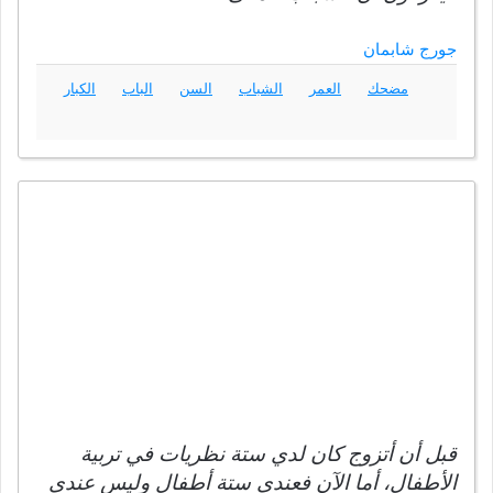
جورج شابمان
مضحك
العمر
الشباب
السن
الباب
الكبار
قبل أن أتزوج كان لدي ستة نظريات في تربية
الأطفال، أما الآن فعندي ستة أطفال وليس عندي