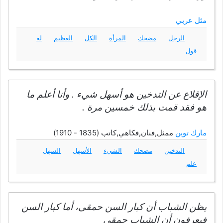
مثل عربي
الرجل
مضحك
المرأة
الكل
العظيم
له
قول
الإقلاع عن التدخين هو أسهل شيء . وأنا أعلم ما
هو فقد قمت بذلك خمسين مرة .
مارك توين
ممثل,فنان,فكاهي,كاتب (1835 - 1910)
التدخين
مضحك
الشيء
الأسهل
السهل
علم
يظن الشباب أن كبار السن حمقى، أما كبار السن
فيعرفون أن الشباب حمقى