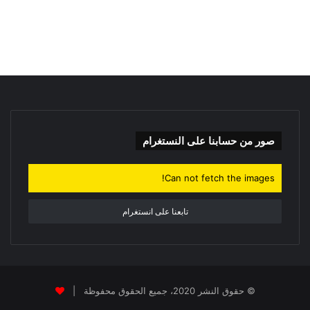
ح
ث
ع
ن
:
صور من حسابنا على النستغرام
Can not fetch the images!
تابعنا على انستغرام
© حقوق النشر 2020، جميع الحقوق محفوظة |