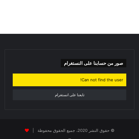
ح
ث
ع
ن
:
صور من حسابنا على النستغرام
Can not find the user!
تابعنا على انستغرام
© حقوق النشر 2020، جميع الحقوق محفوظة |