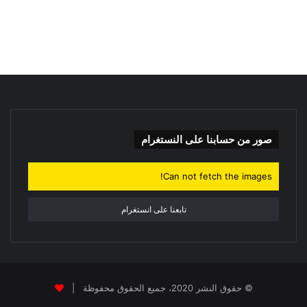
ح
ث
ع
ن
:
صور من حسابنا على النستغرام
Can not fetch the images!
تابعنا على انستغرام
© حقوق النشر 2020، جميع الحقوق محفوظة |