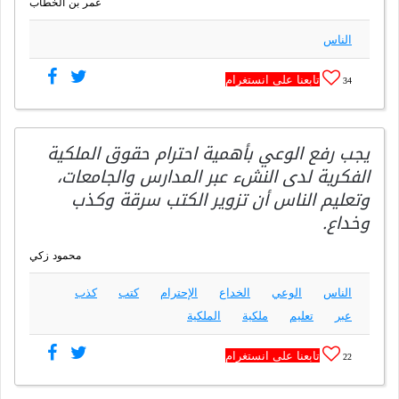
عمر بن الخطاب
الناس
تابعنا على انستغرام
34
يجب رفع الوعي بأهمية احترام حقوق الملكية
الفكرية لدى النشء عبر المدارس والجامعات،
وتعليم الناس أن تزوير الكتب سرقة وكذب
وخداع.
محمود زكي
الناس
الوعي
الخداع
الإحترام
كتب
كذب
عبر
تعليم
ملكية
الملكية
تابعنا على انستغرام
22