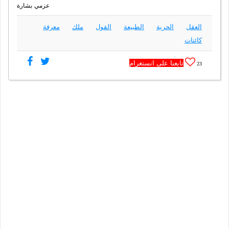
عزمي بشارة
العقل
الحرية
الطبيعة
القول
ملك
معرفة
كائنات
تابعنا على انستغرام
23