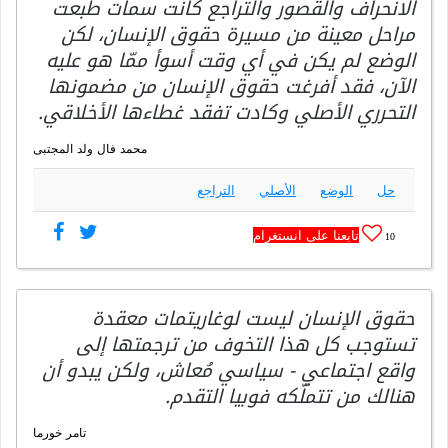
الانحراف والقصور والتراجع كانت سمات طبعت
مراحل معينة من مسيرة حقوق الإنسان، لكن
الوضع لم يكن في أي وقت أسوأ ممّا هو عليه
الآن، فقد أفرغت حقوق الإنسان من مضمونها
التحرري الأصلي وكادت تفقد غطاءها الأخلاقي.
محمد فال ولد المجتبى
حل
الوضع
الأصلي
التراجع
تابعنا على انستغرام
10
حقوق الإنسان ليست لوغاريتمات معقدة
تستوجب كل هذا التخوف من ترجمتها إلى
واقع اجتماعي - سياسي مُعاش، ولكن يبدو أن
هنالك من تتملّكه فوبيا التقدم.
تامر خورما