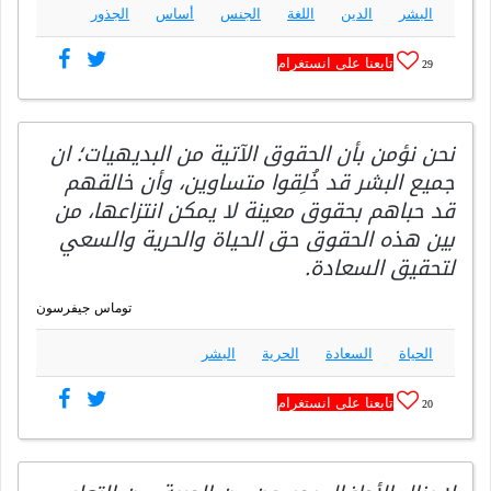
البشر
الدين
اللغة
الجنس
أساس
الجذور
تابعنا على انستغرام
29
نحن نؤمن بأن الحقوق الآتية من البديهيات؛ ان
جميع البشر قد خُلِقوا متساوين، وأن خالقهم
قد حباهم بحقوق معينة لا يمكن انتزاعها، من
بين هذه الحقوق حق الحياة والحرية والسعي
لتحقيق السعادة.
توماس جيفرسون
الحياة
السعادة
الحرية
البشر
تابعنا على انستغرام
20