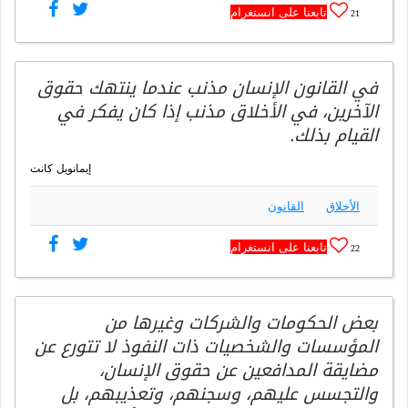
تابعنا على انستغرام
21
في القانون الإنسان مذنب عندما ينتهك حقوق
الآخرين، في الأخلاق مذنب إذا كان يفكر في
القيام بذلك.
إيمانويل كانت
الأخلاق
القانون
تابعنا على انستغرام
22
بعض الحكومات والشركات وغيرها من
المؤسسات والشخصيات ذات النفوذ لا تتورع عن
مضايقة المدافعين عن حقوق الإنسان،
والتجسس عليهم، وسجنهم، وتعذيبهم، بل