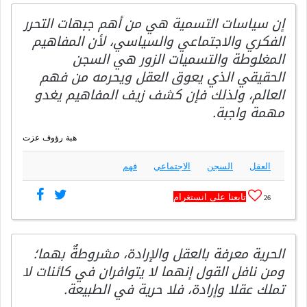
إن سياسات التسمية هي من أهم جبهات التحرر
الفكري والاجتماعي والسياسي، لأن المفاهيم
المغلوطة والتسميات الزور هي السجن
الحقيقي الذي يعوق العقل ويحرمه من فهم
العالم، ولذلك فإن كشف زيف المفاهيم يغدو
مهمة واجبة.
هبة رؤوف عزت
العقل
السجن
الاجتماعي
فهم
تابعنا على انستغرام
26
الحرية معرفة بالعقل والإرادة، مشروطةٌ بهما؛
ومن نافل القول إنهما لا يتوافران في كائنات لا
تملك عقلا وإرادة، فلا حرية في الطبيعة.