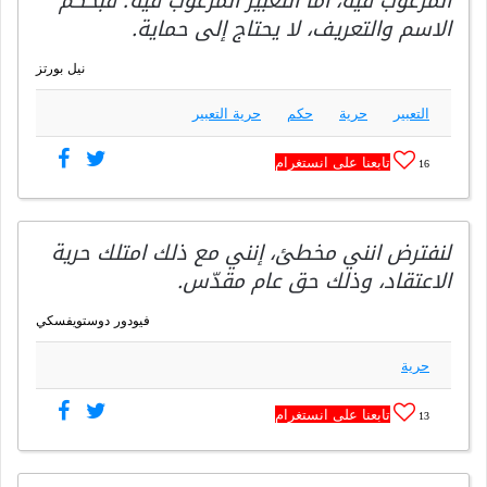
المرغوب فيه، أما التعبير المرغوب فيه؛ فبحكم
الاسم والتعريف، لا يحتاج إلى حماية.
نيل بورتز
التعبير
حرية
حكم
حرية التعبير
تابعنا على انستغرام
16
لنفترض انني مخطئ، إنني مع ذلك امتلك حرية
الاعتقاد، وذلك حق عام مقدّس.
فيودور دوستويفسكي
حرية
تابعنا على انستغرام
13