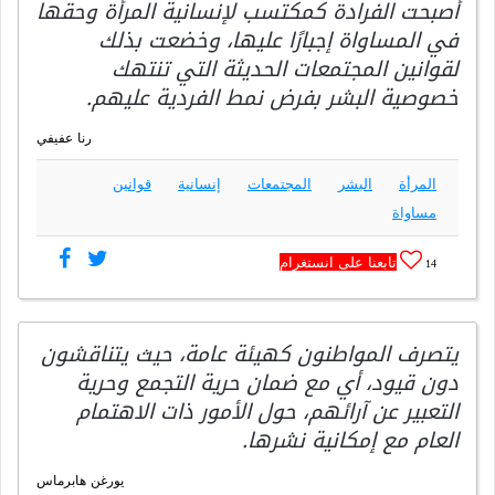
أصبحت الفرادة كمكتسب لإنسانية المرأة وحقها
في المساواة إجبارًا عليها، وخضعت بذلك
لقوانين المجتمعات الحديثة التي تنتهك
خصوصية البشر بفرض نمط الفردية عليهم.
رنا عفيفي
المرأة
البشر
المجتمعات
إنسانية
قوانين
مساواة
تابعنا على انستغرام
14
يتصرف المواطنون كهيئة عامة، حيث يتناقشون
دون قيود، أي مع ضمان حرية التجمع وحرية
التعبير عن آرائهم، حول الأمور ذات الاهتمام
العام مع إمكانية نشرها.
يورغن هابرماس