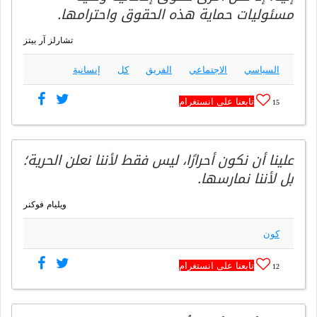
مسئوليات حماية هذه الحقوق واحترامها.
تشارلز آر بيتز
السياسي
الاجتماعي
الفريق
كل
إنسانية
تابعنا على انستغرام
15
علينا أن نكون أحرارًا، ليس فقط لأننا نعلن الحرية؛
بل لأننا نمارسها.
ويليام فوكنر
كون
تابعنا على انستغرام
12