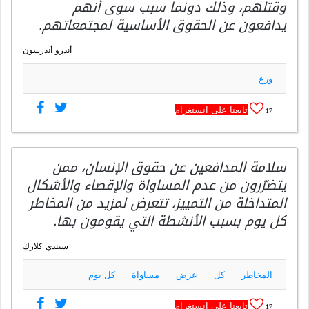
وقتلهم، وذلك دونما سبب سوى أنهم
يدافعون عن الحقوق الأساسية لمجتمعاتهم.
أندرو أندرسون
ورع
تابعنا على انستغرام
17
سلامة المدافعين عن حقوق الإنسان، ممن
يتضرّرون من عدم المساواة والإقصاء والأشكال
المتداخلة من التمييز، تتعرض لمزيد من المخاطر
كل يوم بسبب الأنشطة التي يقومون بها.
سيندي كلارك
المخاطر
كل
عرض
مساواة
كل يوم
تابعنا على انستغرام
17