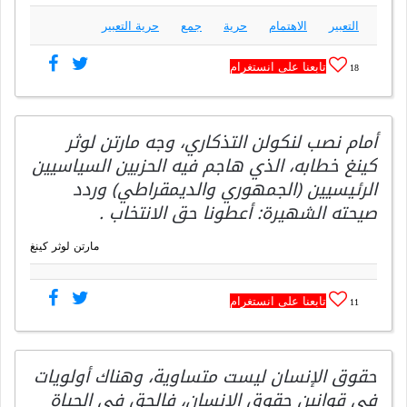
التعبير
الاهتمام
حرية
جمع
حرية التعبير
تابعنا على انستغرام
18
أمام نصب لنكولن التذكاري، وجه مارتن لوثر
كينغ خطابه، الذي هاجم فيه الحزبين السياسيين
الرئيسيين (الجمهوري والديمقراطي) وردد
صيحته الشهيرة: أعطونا حق الانتخاب .
مارتن لوثر كينغ
تابعنا على انستغرام
11
حقوق الإنسان ليست متساوية، وهناك أولويات
في قوانين حقوق الإنسان، فالحق في الحياة