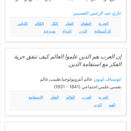
غازي عبد الرحمن القصيبي
الحرية
الطعام
الفكر
الكل
الكلام
اللباس
الرأسمالية
الدين
الدواء
شيوعية
إن العرب هم الذين علموا العالم كيف تتفق حرية
الفكر مع استقامة الدين.
غوستاف لوبون
عالم أنثروبولوجيا,طبيب,عالم
نفسي,علمي,اجتماعي (1841 - 1931)
الحرية
العرب
العالم
الفكر
الإستقامة
الهم
الدين