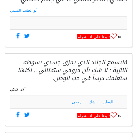
أبو الطيب المتنبي
تابعنا على انستغرام
10
فليسمع الجلاد الذي يمزق جسدي بسوطه
النازية : لا شك بأن جروحي ستقتلني .. لكنها
ستعلمك درساً في حبّ الوطن.
آلان كيكي
الوطن
شك
روحي
تابعنا على انستغرام
15