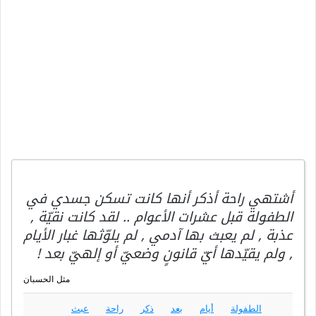
أشتهي راحة أذكر أنها كانت تسكن جسدي في
الطفولة قبل عشرات الأعوام .. لقد كانت نقيّة ,
عذبة , لم يعبث بها آدمي , لم يلوّثها غبار الأيام
, ولم يقيّدها أيّ قانونٍ وضعيّ أو إلهيّ بعد !
مثل الحسبان
الطفولة
أيام
بعد
ذكر
راحة
عبث