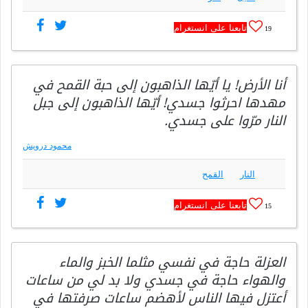
تابعنا على انستغرام
19
أنا الأرض! يا أيّها الذاهبون إلى حبة القمح في
مهدها احرثوا جسدي! أيّها الذاهبون إلى جبل
النار مرّوا على جسدي.
محمود درويش
النار
القمح
تابعنا على انستغرام
15
العزلة حاجة في نفسي مثلما الخبز والماء
والهواء حاجة في جسدي ولا بد لي من ساعات
أعتزل فيها الناس لأهضم ساعات صرفتها في