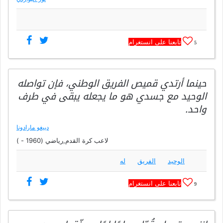
تابعنا على انستغرام
5
حينما أرتدي قميص الفريق الوطني، فإن تواصله
الوحيد مع جسدي هو ما يجعله يبقى في طرف
واحد.
دييغو مارادونا
لاعب كرة القدم,رياضي (1960 - )
الوحيد
الفريق
له
تابعنا على انستغرام
9