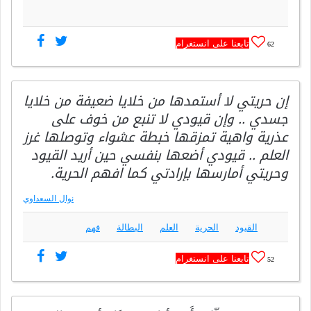
تابعنا على انستغرام
62
إن حريتي لا أستمدها من خلايا ضعيفة من خلايا
جسدي .. وإن قيودي لا تنبع من خوف على
عذرية واهية تمزقها خبطة عشواء وتوصلها غرز
العلم .. قيودي أضعها بنفسي حين أريد القيود
وحريتي أمارسها بإرادتي كما افهم الحرية.
نوال السعداوي
القيود
الحرية
العلم
البطالة
فهم
تابعنا على انستغرام
52