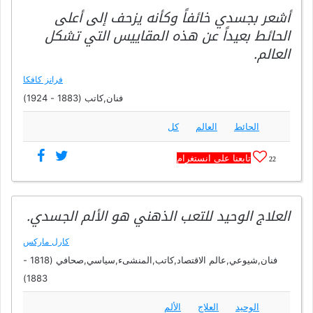
أشعر بجسدي خائفاً وكأنه يزحف إلى أعلى
الحائط بعيداً عن هذه المقاييس التي تشكل
العالم.
فرانز كافكا
فنان,كاتب (1883 - 1924)
الحائط
العالم
كل
تابعنا على انستغرام
22
العلاج الوحيد للتعب الذهني هو الألم الجسدي.
كارل ماركس
فنان,شيوعي,عالم الاقتصاد,كاتب,المنشىء,سياسي,صحافي (1818 -
1883)
الوحيد
العلاج
الألم