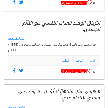
تابعنا على انستغرام
42
الترياق الوحيد للعذاب النفسي هو التألّم
الجسدي.
كارل ماركس
فنان,شيوعي,عالم الاقتصاد,كاتب,المنشىء,سياسي,صحافي (1818 -
1883)
الألم
الوحيد
عذاب
تابعنا على انستغرام
39
شهوتي مثل فاكهةٍ لا تُؤَجل.. لا وقت في
جسدي لانتظار غدي
محمود درويش