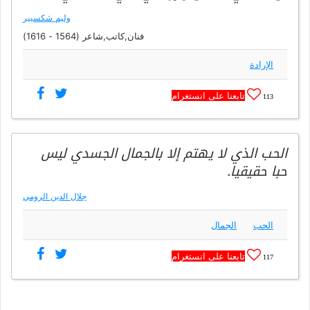
وليم شكسبير
فنان,كاتب,شاعر (1564 - 1616)
الإرادة
تابعنا على انستغرام
113
الحب الذي لا يهتم إلا بالجمال الجسدي ليس
حبا حقيقيا.
جلال الدين الرومي
الحب
الجمال
تابعنا على انستغرام
117