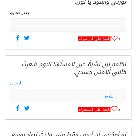
ثورتي ‏واسودَّ يا لونُ.
جعفر حجاوي
تابعنا على انستغرام
3
لكلمة ليل بَشَرةٌ حين لامستُها اليوم شعرتُ
كأنني أُلامِسُ جسدي.
أدونيس
اليوم
تابعنا على انستغرام
8
لو أمكنني أن أعرف فقط متى ولدتُ لصار بوسع