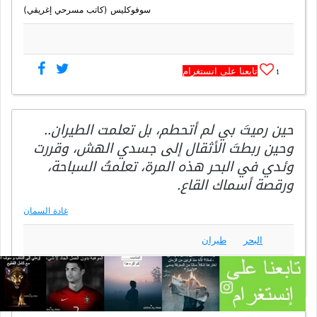
سوفوكليس (كاتب مسرحي إغريقي)
تابعنا على انستغرام
1
حين رميتَ بي لم أتحطم، بل تعلمت الطيران..
وحين ربطتَ الأثقال إلى جسدي الهش، وقررت
وئدي في البحر هذه المرة، تعلمتُ السباحة،
ورقصة أسماك القاع.
غادة السمان
البحر
طيران
تابعنا على انستغرام
4