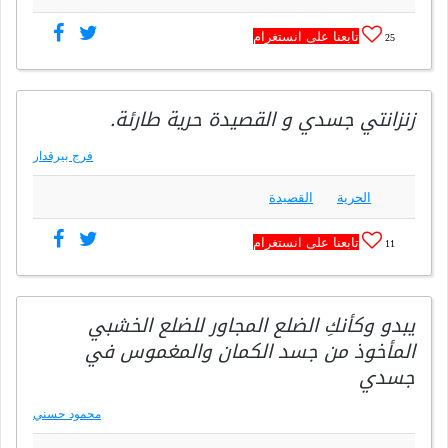
تابعنا على انستغرام
25
زنزانتي جسدي و القصيدة حرية طارئة.
فرج بيرقدار
الحرية
القصيدة
تابعنا على انستغرام
11
يبدو وكأنكِ الضلع المجاور للضلع الخشبي
المأخوذ من جسد الكمان والمغموس في
جسدي
محمود حسني