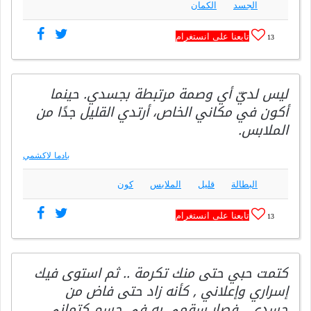
الجسد
الكمان
تابعنا على انستغرام
13
ليس لديّ أي وصمة مرتبطة بجسدي. حينما
أكون في مكاني الخاص، أرتدي القليل جدًا من
الملابس.
بادما لاكشمي
البطالة
قليل
الملابس
كون
تابعنا على انستغرام
13
كتمت حبي حتى منك تكرمة .. ثم استوى فيك
إسراري وإعلاني , كأنه زاد حتى فاض من
جسدي.. فصار سقمي به في جسم كتماني.