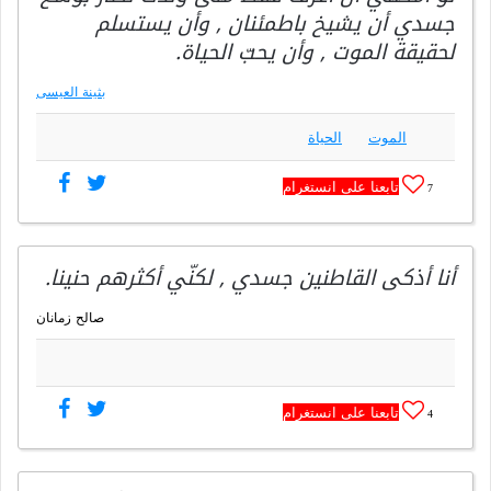
جسدي أن يشيخ باطمئنان , وأن يستسلم
لحقيقة الموت , وأن يحبّ الحياة.
بثينة العيسى
الموت
الحياة
تابعنا على انستغرام
7
أنا أذكى القاطنين جسدي , لكنّي أكثرهم حنينا.
صالح زمانان
تابعنا على انستغرام
4