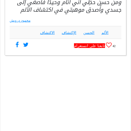
ومن حسن حظِّي أَني أنام وحيدًا فأصغي إلى
جسدي وأُصدق موهبتي في اكتشاف الألم
محمود درويش
الألم
الحسن
الإكتشاف
الاكتشاف
تابعنا على انستغرام
42