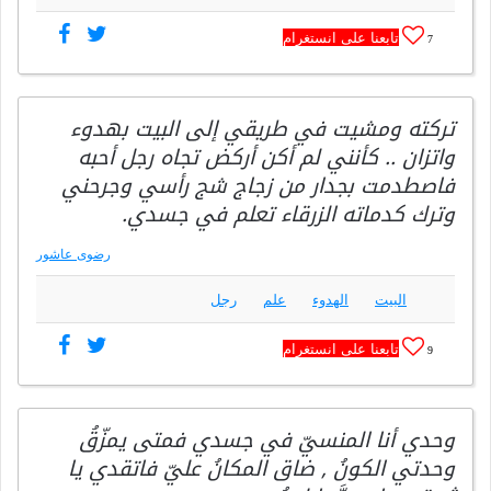
تابعنا على انستغرام
7
تركته ومشيت في طريقي إلى البيت بهدوء
واتزان .. كأنني لم أكن أركض تجاه رجل أحبه
فاصطدمت بجدار من زجاج شج رأسي وجرحني
وترك كدماته الزرقاء تعلم في جسدي.
رضوى عاشور
البيت
الهدوء
علم
رجل
تابعنا على انستغرام
9
وحدي أنا المنسيّ في جسدي فمتى يمزّقُ
وحدتي الكونُ , ضاق المكانُ عليّ ‏فاتقدي ‏يا