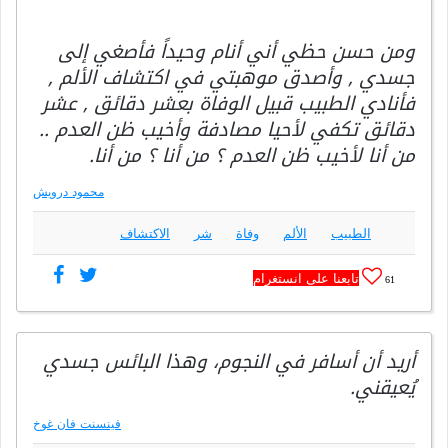
ومن حسن حظي أني أنام وحيداً فأصغي إلى
جسدي , وأصدق موهبتي في اكتشاف الألم ,
فأنادي الطبيب قبيل الوفاة بعشر دقائق , عشر
دقائق تكفي لأحيا مصادفة وأخيب ظن العدم ..
من أنا لأخيب ظن العدم ؟ من أنا ؟ من أنا.
محمود درويش
الطبيب
الألم
وفاة
شر
الاكتشاف
تابعنا على انستغرام
61
أريد أن أسافر في النجوم، وهذا البائس جسدي
يُعيقني.
فينسنت فان غوخ