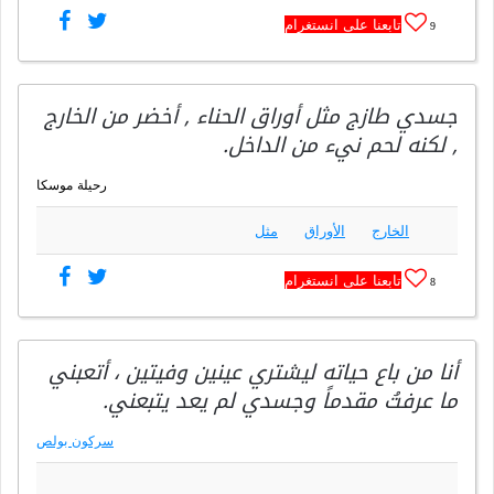
تابعنا على انستغرام
9
جسدي طازج مثل أوراق الحناء , أخضر من الخارج
, لكنه لحم نيء من الداخل.
رحيلة موسكا
الخارج
الأوراق
مثل
تابعنا على انستغرام
8
أنا من باع حياته ليشتري عينين وفيتين ، أتعبني
ما عرفتُ مقدماً وجسدي لم يعد يتبعني.
سركون بولص