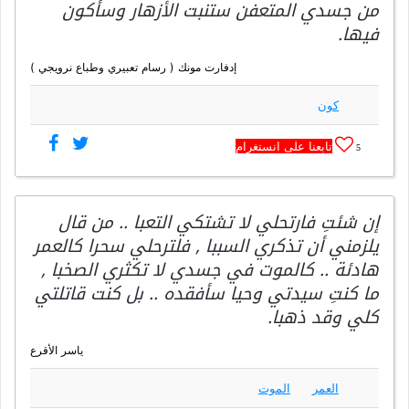
من جسدي المتعفن ستنبت الأزهار وسأكون
فيها.
إدفارت مونك ( رسام تعبيري وطباع نرويجي )
كون
تابعنا على انستغرام
5
إن شئتِ فارتحلي لا تشتكي التعبا .. من قال
يلزمني أن تذكري السببا , فلترحلي سحرا كالعمر
هادئة .. كالموت في جسدي لا تكثري الصخبا ,
ما كنتِ سيدتي وحيا سأفقده .. بل كنت قاتلتي
كلي وقد ذهبا.
ياسر الأقرع
العمر
الموت