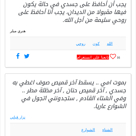
يجب أن أحافظ على جسدي في حالة يكون
فيها مقبولا من الديدان، يجب أنا أحافظ على
روحي سليمة من أجل الله.
هنري ميلر
الله
كون
روحي
تابعنا على انستغرام
16
بموت امي .. يسقط آخر قميص صوف اغطي به
جسدي , آخر قميص حنان , آخر مظلة مطر ..
وفي الشتاء القادم , ستجدونني اتجول في
الشوارع عاريا.
نزار قباني
الشتاء
الشوارع