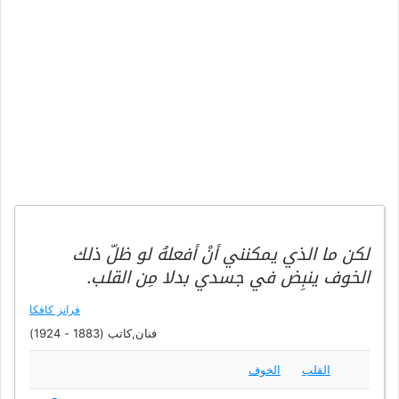
لكن ما الذي يمكنني أنْ أفعلهُ لو ظلّ ذلك
الخوف ينبِض في جسدي بدلا مِن القلب.
فرانز كافكا
فنان,كاتب (1883 - 1924)
القلب
الخوف