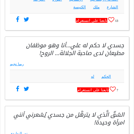
الشارع
ملك
الكنيسة
تابعنا على انستغرام
13
جسدي لا حكم له علي…أنا وهو موظفان
مطيعان لدى صاحبة الجلالة… الروح!
ريما نجيم
الحكم
له
تابعنا على انستغرام
7
الشقّ الَّذي لا يترهَّل من جسدي يُشعرني أنني
امرأة وحيدة!
نور البواردي