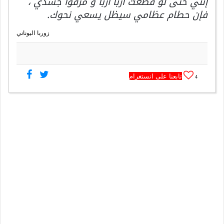
إنني حتى لو قُطّعت اربًا اربًا و مزّقوا جسدي ،
فإن حطام عظامي سيظل يسعي نحوك.
زوربا اليوناني
تابعنا على انستغرام
4