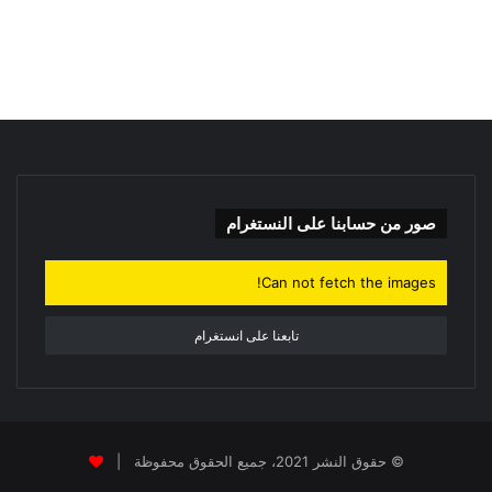
ح
ث
ع
ن
:
صور من حسابنا على النستغرام
Can not fetch the images!
تابعنا على انستغرام
© حقوق النشر 2021، جميع الحقوق محفوظة |