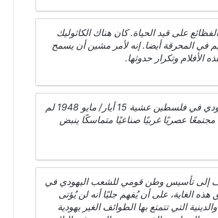
فظائع على قيد الحياة. كان هناك الكاثوليك
هم في المحرقة أيضا. إنه لأمر مشين أن يسمح
 الأفلام وتكرار حدوثها.
خلافًا للرواية الصهيونية، فإن الكيان اليهودي في فلسطين عشية 15 أيار/ مايو 1948 لم
جتمعًا عصريًا غربيًا صناعيًا متماسكًا ينبض
لعطف إلى تأسيس وطن قومي للشعب اليهودي في
 الغاية، على أن يُفهم جليًا أنه لن يُؤتى
لدينية التي تتمتع بها الطوائف الغير يهودية