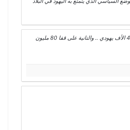
ضع السياسي الذي يتمتع به اليهود في البلاد
الريس عمل ضربتين ..الأولي على دماغ 4 الأف يهودي .. والتانية على قفا 80 مليون