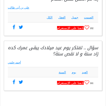
علي بن أبي طالب
الصمت
جميل
العقل
الكل
تابعنا على الإنستغرام
192
سؤال .. تفتكر يوم عيد ميلادك يبقى عمرك كده
زاد سنة و لا نقص سنة؟
أحمد حلمي
العيد
يوم
السنة
تابعنا على الإنستغرام
161