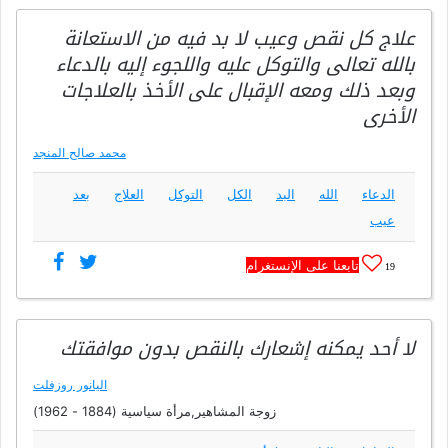
علاج كل نقص وعيب لا بد فيه من الاستعانة
بالله تعالى والتوكل عليه واللجوء إليه بالدعاء
وبعد ذلك ومعه الإقبال على الأخذ بالعلاجات
الأخرى
محمد صالح المنجد
الدعاء
الله
البد
الكل
التوكل
العلاج
بعد
عيب
تابعنا على الإنستغرام
19
لا أحد يمكنه إشعارك بالنقص بدون موافقتك
اليانور روزفلت
زوجة المشاهير,مرأة سياسية (1884 - 1962)