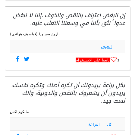
إن البغض اعتراف بالنقص والخوف ،إننا لا نبغض
عدوا ً نثق بأننا في وسعننا التغلب عليه.
باروخ سبينوزا (فيلسوف هولندي)
الخوف
تابعنا على الإنستغرام
3
بكل براعة يريدونك أن تكره أصلك وتكره نفسك،
يريدون أن يشعروك بالنقص والدونية، وانك
لست جيد.
مالكوم اكس
كل
البراعة