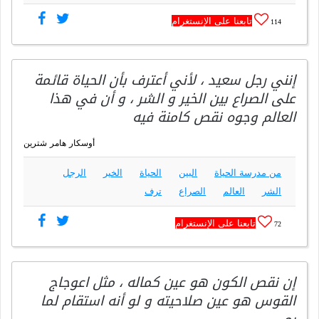
تابعنا على الإنستغرام
114
إنني رجل سعيد ، لأني أعترف بأن الحياة قائمة
على الصراع بين الخير و الشر ، و أن في هذا
العالم وجوه نقص كامنة فيه
أوسكار هامر شترين
من مدرسة الحياة
البين
الحياة
الخير
الرجل
الشر
العالم
الصراع
ترف
تابعنا على الإنستغرام
72
إن نقص الكون هو عين كماله ، مثل اعوجاج
القوس هو عين صلاحيته و لو أنه استقام لما