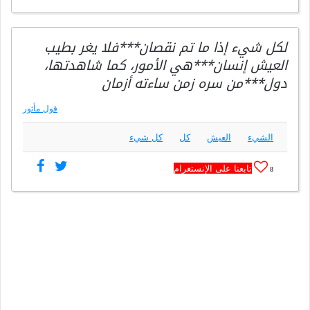
لكل شيء إذا ما تم نقصان***فلا يغر بطيب
العيش إنسان***هي الأمور، كما شاهدتها،
دول***من سره زمن ساءته أزمان
قول مأثور
الشيء
العيش
كل
كل شيء
تابعنا على الإنستغرام
8