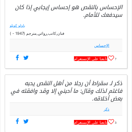
الإحساس بالنقص هو إحساس إيجابي إذا كان
سيدفعك للأمام.
باولو كويلو
فنان,كاتب,روائي,مترجم (1947 - )
الإحساس
تابعنا على الإنستغرام
7
ذكر لـ سقراط أن رجلا من أهل النقص يحبه
فاغتم لذلك وقال: ما أحبني إلا وقد وافقته في
بعض أخلاقه.
ذكر
تابعنا على الإنستغرام
3