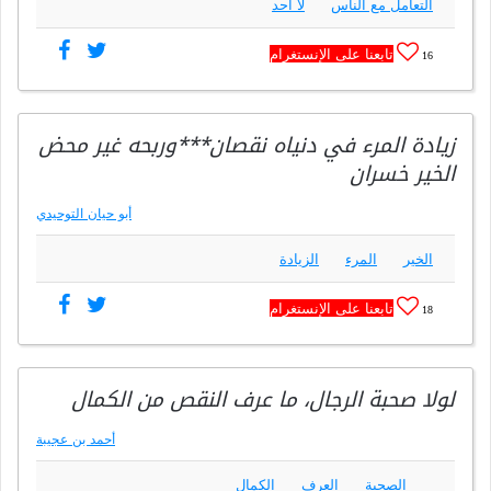
التعامل مع الناس
لا أحد
تابعنا على الإنستغرام
16
زيادة المرء في دنياه نقصان***وربحه غير محض
الخير خسران
أبو حيان التوحيدي
الخير
المرء
الزيادة
تابعنا على الإنستغرام
18
لولا صحبة الرجال، ما عرف النقص من الكمال
أحمد بن عجيبة
الصحبة
العرف
الكمال