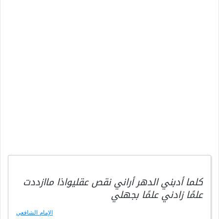
كلما أدبني الدهر أراني نقص عقليواذا ماازددت
علمًا زادني علمًا بجهلي
الإمام الشافعي