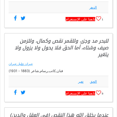
الدهر
تابعنا على الإنستغرام
1
للبحر مد وجزر، وللقمر نقص وكمال، وللزمن
صيف وشتاء، أما الحق فلا يحول ولا يزول ولا
يتغير
جبران خليل جبران
فنان,كاتب,رسام,شاعر (1883 - 1931)
الحق
تغير
تابعنا على الإنستغرام
9
عندما يخلق الله هذا النقص (في العقل والدين)