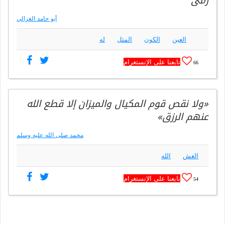
رمى
أبو حامد الغزالي
العين
الكون
المثل
له
تابعنا على الإنستغرام
66
«ولا نقص قوم المكيال والميزان إلا قطع الله
عنهم الرزق»
محمد صلى الله عليه وسلم
الغش
الله
تابعنا على الإنستغرام
54