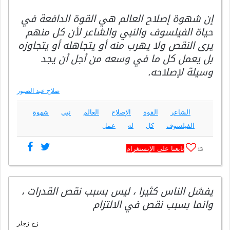
إن شهوة إصلاح العالم هي القوة الدافعة في
حياة الفيلسوف والنبي والشاعر لأن كل منهم
يرى النقص ولا يهرب منه أو يتجاهله أو يتجاوزه
بل يعمل كل ما في وسعه من أجل أن يجد
وسيلة لإصلاحه.
صلاح عبد الصبور
الشاعر
القوة
الإصلاح
العالم
نبي
شهوة
الفيلسوف
كل
له
عمل
تابعنا على الإنستغرام
13
يفشل الناس كثيرا ، ليس بسبب نقص القدرات ،
وانما بسبب نقص في الالتزام
زج زجلر