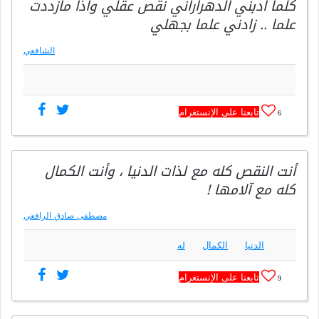
كلما ادبني الدهراراني نقص عقلي واذا مازددت
علما .. زادني علما بجهلي
الشافعي
تابعنا على الإنستغرام
6
أنت النقص كله مع لذات الدنيا ، وأنت الكمال
كله مع آلامها !
مصطفى صادق الرافعي
الدنيا
الكمال
له
تابعنا على الإنستغرام
9