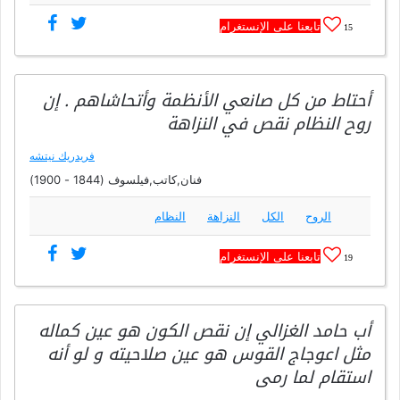
تابعنا على الإنستغرام
15
أحتاط من كل صانعي الأنظمة وأتحاشاهم . إن
روح النظام نقص في النزاهة
فريدريك نيتشه
فنان,كاتب,فيلسوف (1844 - 1900)
الروح
الكل
النزاهة
النظام
تابعنا على الإنستغرام
19
أب حامد الغزالي إن نقص الكون هو عين كماله
مثل اعوجاج القوس هو عين صلاحيته و لو أنه
استقام لما رمى