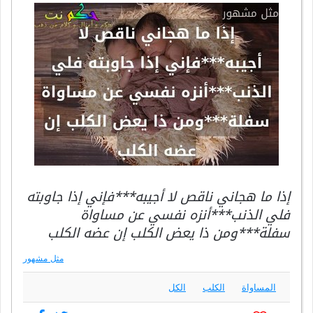
إذا ما هجاني ناقص لا أجيبه***فإني إذا جاوبته
فلي الذنب***أنزه نفسي عن مساواة
سفلة***ومن ذا يعض الكلب إن عضه الكلب
مثل مشهور
المساواة
الكلب
الكل