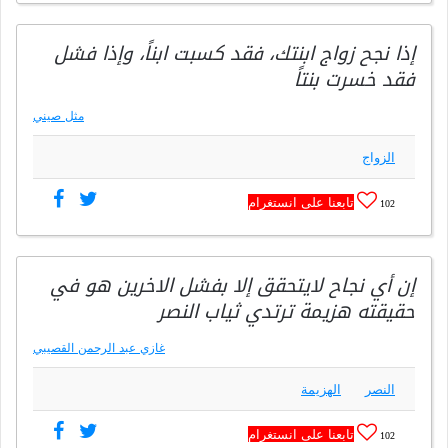
إذا نجح زواج ابنتك، فقد كسبت ابناً، وإذا فشل
فقد خسرت بنتاً
مثل صيني
الزواج
تابعنا على انستغرام
102
إن أي نجاح لايتحقق إلا بفشل الاخرين هو في
حقيقته هزيمة ترتدي ثياب النصر
غازي عبد الرحمن القصيبي
النصر
الهزيمة
تابعنا على انستغرام
102