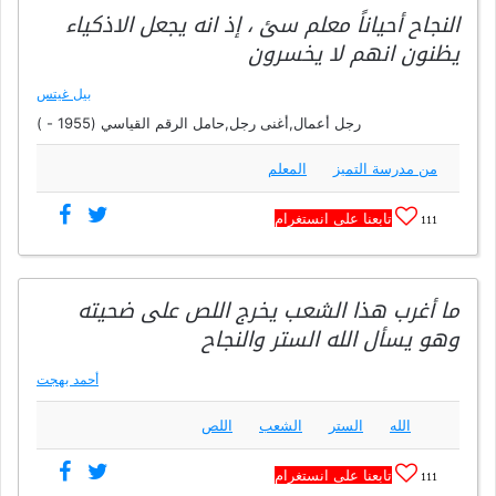
النجاح أحياناً معلم سئ ، إذ انه يجعل الاذكياء
يظنون انهم لا يخسرون
بيل غيتس
رجل أعمال,أغنى رجل,حامل الرقم القياسي (1955 - )
من مدرسة التميز
المعلم
تابعنا على انستغرام
111
ما أغرب هذا الشعب يخرج اللص على ضحيته
وهو يسأل الله الستر والنجاح
أحمد بهجت
الله
الستر
الشعب
اللص
تابعنا على انستغرام
111