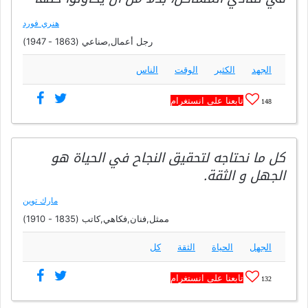
هنري فورد
رجل أعمال,صناعي (1863 - 1947)
الجهد
الكثير
الوقت
الناس
تابعنا على انستغرام
148
كل ما نحتاجه لتحقيق النجاح في الحياة هو
الجهل و الثقة.
مارك توين
ممثل,فنان,فكاهي,كاتب (1835 - 1910)
الجهل
الحياة
الثقة
كل
تابعنا على انستغرام
132