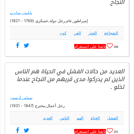
النجاح
نابليون بونابرت
إمبراطور,عام,رجل دولة,عسكري (1769 - 1821)
الشجاعة
الحذر
الفن
كون
تابعنا على انستغرام
208
العديد من حالات الفشل في الحياة هم الناس
الذين لم يدركوا مدى قربهم من النجاح عندما
تخلو .
توماس أديسون
رجل أعمال,مخترع (1847 - 1931)
الفشل
الحياة
الهم
الناس
العديد
تابعنا على انستغرام
201