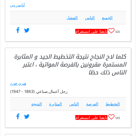
أنايس نين
الجميع
الناس
الفشل
تابعنا على انستغرام
121
كلما لاح النجاح نتيجة التخطيط الجيد و المثابرة
المستمرة مقرونين بالفرصة المواتية ، اعتبر
الناس ذلك حظا
هنري فورد
رجل أعمال,صناعي (1863 - 1947)
التخطيط
الفرصة
الناس
المثابرة
النتيجة
تابعنا على انستغرام
115