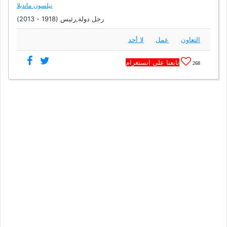
نيلسون مانديلا
رجل دولة,رئيس (1918 - 2013)
التعاون
عمل
لا أحد
تابعنا على انستغرام
268