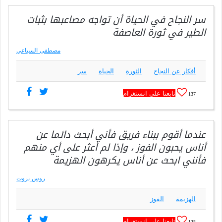
سر النجاح في الحياة أن تواجه مصاعبها بثبات
الطير في ثورة العاصفة
مصطفى السباعي
أفكار عن النجاح
الثورة
الحياة
سر
تابعنا على انستغرام
137
عندما أقوم ببناء فريق فأني أبحث دائما عن
أناس يحبون الفوز ، وإذا لم أعثر على أي منهم
فأنني ابحث عن أناس يكرهون الهزيمة
روس بروت
الهزيمة
الفوز
تابعنا على انستغرام
125