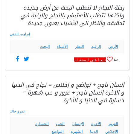
رحلة النجاح لا تتطلب البحث عن أرض جديدة
ولكنها تتطلب الأهتمام بالنجاح والرغبة في
تحقيقه والنظر الى الأشياء بعيون جديدة
إبراهيم الفقي
الأرض
الرغبة
النظر
الأشياء
البحث
تابعنا على انستغرام
440
إنسان ناجح + تواضع و إخلاص = نجاح في الدنيا
و الآخرة إنسان ناجح + غرور و حب شهرة =
خسارة في الدنيا و الآخرة
عمرو خالد
الغرور
الآخرة
الإنسان
الحب
الخسارة
الإخلاص
الدنيا
الشهرة
التواضع