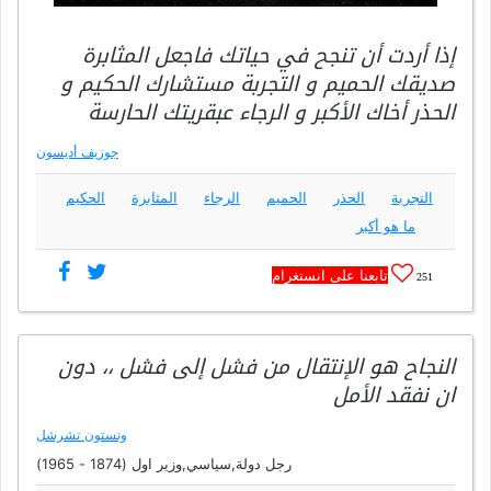
إذا أردت أن تنجح في حياتك فاجعل المثابرة
صديقك الحميم و التجربة مستشارك الحكيم و
الحذر أخاك الأكبر و الرجاء عبقريتك الحارسة
جوزيف أديسون
التجربة
الحذر
الحميم
الرجاء
المثابرة
الحكيم
ما هو أكبر
تابعنا على انستغرام
251
النجاح هو الإنتقال من فشل إلى فشل ،، دون
ان نفقد الأمل
ونستون تشرشل
رجل دولة,سياسي,وزير اول (1874 - 1965)