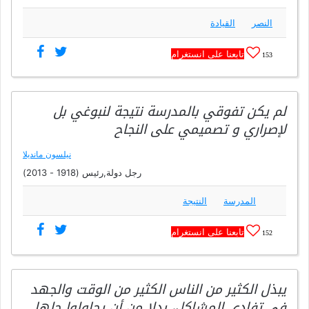
النصر
القيادة
تابعنا على انستغرام
153
لم يكن تفوقي بالمدرسة نتيجة لنبوغي بل
لإصراري و تصميمي على النجاح
نيلسون مانديلا
رجل دولة,رئيس (1918 - 2013)
المدرسة
النتيجة
تابعنا على انستغرام
152
يبذل الكثير من الناس الكثير من الوقت والجهد
في تفادي المشاكل، بدلا من أن يحاولوا حلها