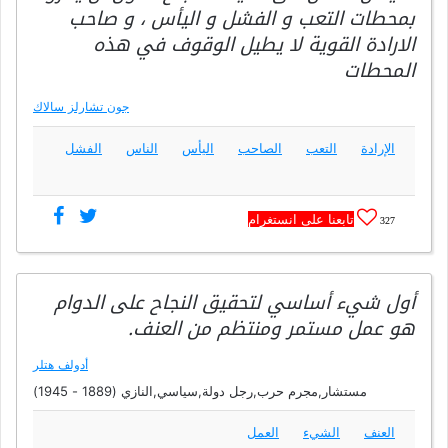
بمحطات التعب و الفشل و اليأس ، و صاحب
الارادة القوية لا يطيل الوقوف في هذه
المحطات
جون تشارلز سالاك
الإرادة
التعب
الصاحب
اليأس
الناس
الفشل
تابعنا على انستغرام
327
أول شيء أساسي لتحقيق النجاح على الدوام
هو عمل مستمر ومنتظم من العنف.
أدولف هتلر
مستشار,مجرم حرب,رجل دولة,سياسي,النازي (1889 - 1945)
العنف
الشيء
العمل