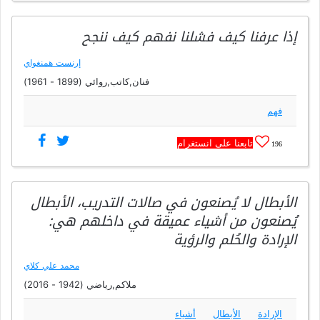
إذا عرفنا كيف فشلنا نفهم كيف ننجح
إرنست همنغواي
فنان,كاتب,روائي (1899 - 1961)
فهم
تابعنا على انستغرام
196
الأبطال لا يُصنعون في صالات التدريب، الأبطال
يُصنعون من أشياء عميقة في داخلهم هي:
الإرادة والحُلم والرؤية
محمد علي كلاي
ملاكم,رياضي (1942 - 2016)
الإرادة
الأبطال
أشياء