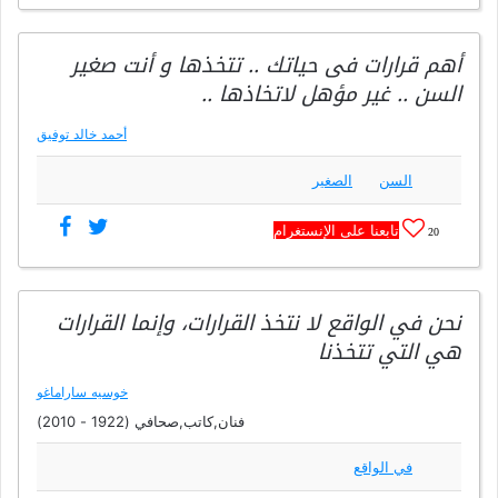
أهم قرارات فى حياتك .. تتخذها و أنت صغير
السن .. غير مؤهل لاتخاذها ..
أحمد خالد توفيق
السن
الصغير
تابعنا على الإنستغرام
20
نحن في الواقع لا نتخذ القرارات، وإنما القرارات
هي التي تتخذنا
خوسيه ساراماغو
فنان,كاتب,صحافي (1922 - 2010)
في الواقع