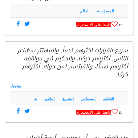
المسؤولية
العالم
تابعنا على الإنستغرام
12
سريع القرارات اكثرهم ندماً. والمهتمّ بمشاعر
الناس. أكثرهم حرصًا، والحكيم في مواقفه.
أكثرهم صمتًا، والمُبتسم لمن حوله. أكثرهم
كرمًا.
مجهول
الحكيم
المشاعر
السريع
الناس
له
تابعنا على الإنستغرام
13
عند الغضب يجب أن نمتنع عن أربعة أشياء :