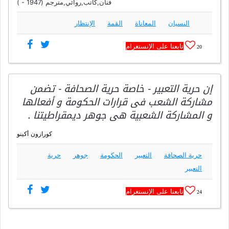
فنان,كاتب,روائي,مترجم (1947 - )
النسيان
المعاناة
القمة
الإنتظار
تابعنا على الإنستغرام
20
إن حرية التعبير - خاصة حرية الصحافة - تضمن
مشاركة الشعب فى قرارات الحكومة و أفعالها
و المشاركة الشعبية هى جوهر ديمقراطيتنا .
كورازون أكينو
حرية الصحافة
التعبير
الحكومة
جوهر
حرية
التعبير
تابعنا على الإنستغرام
24