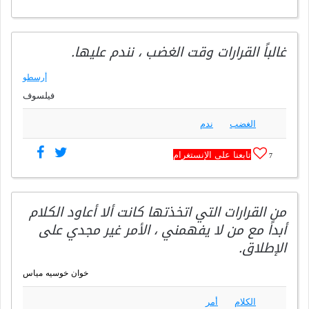
غالباً القرارات وقت الغضب ، نندم عليها.
أرسطو
فيلسوف
الغضب
ندم
تابعنا على الإنستغرام
7
من القرارات التي اتخذتها كانت ألا أعاود الكلام
أبداً مع من لا يفهمني ، الأمر غير مجدي على
الإطلاق.
خوان خوسيه مياس
الكلام
أمر