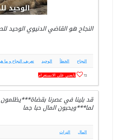
النجاح هو القاضي الدنيوي الوحيد للص
النجاح
الخطأ
الوحيد
تعريف النجاح و ما هو
تابعني على الانستغرام
72
قد بلينا في عصرنا بقضاة***يظلمون ال
لما***ويحبون المال حبا جما
المال
التراث