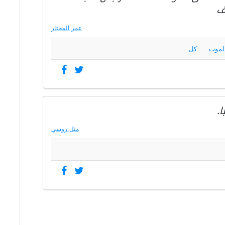
ف
عمر المختار
لموت
كل
.
مثل روسي