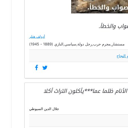
واب والخطأ.
أدولف هتلر
مستشار,مجرم حرب,رجل دولة,سياسي,النازي (1889 - 1945)
 النجاح
أنام ظلما عما***يأكلون التراث أكلا
جلال الدين السيوطي