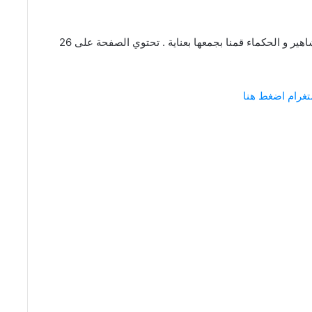
عبارات و كلام عن القاضي من اقتباسات و كلمات المشاهير و الحكماء قمنا بجمعها بعناية . تحتوي الصفحة على 26
تغرام اضغط هنا