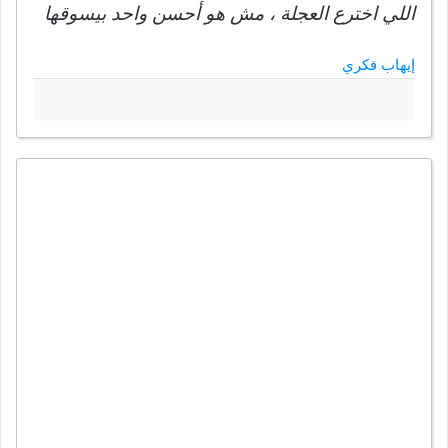
اللي اخترع العجلة ، مش هو أحسن واحد بيسوقها
إيهاب فكري