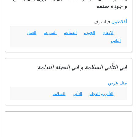
و جودة صنعه
أفلاطون
فيلسوف
الإتقان
الجودة
الصناعة
السرعة
العمل
الناس
في التأني السلامة و في العجلة الندامة
مثل عربي
التأني و العجلة
التأني
السلامة