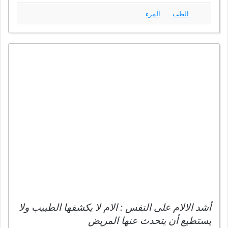
الطب
المرء
أشد الالام على النفس : الام لا يكشفها الطبيب ولا
يستطيع أن يتحدث عنها المريض