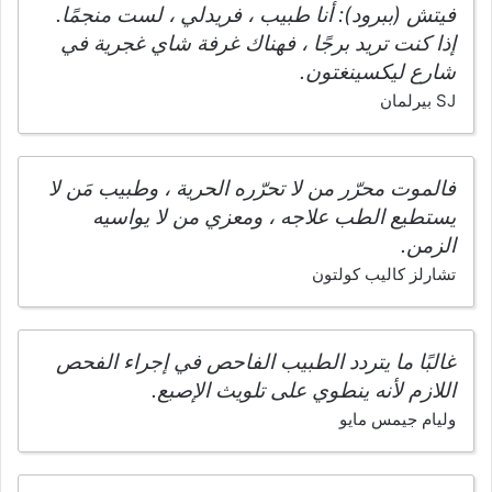
فيتش (ببرود): أنا طبيب ، فريدلي ، لست منجمًا.
إذا كنت تريد برجًا ، فهناك غرفة شاي غجرية في
شارع ليكسينغتون.
SJ بيرلمان
فالموت محرّر من لا تحرّره الحرية ، وطبيب مَن لا
يستطيع الطب علاجه ، ومعزي من لا يواسيه
الزمن.
تشارلز كاليب كولتون
غالبًا ما يتردد الطبيب الفاحص في إجراء الفحص
اللازم لأنه ينطوي على تلويث الإصبع.
وليام جيمس مايو