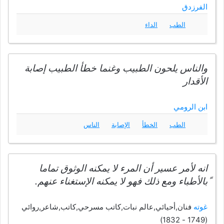
الفرزدق
الطب
الداء
والناس يلحون الطبيب وغنما خطأ الطبيب إصابة
الأقدار
ابن الرومي
الطب
الخطأ
الإصابة
الناس
انه لأمر عسير أن المرء لا يمكنه الوثوق تماما
ًبالأطباء ومع ذلك فهو لا يمكنه الإستغناء عنهم.
غوته
فنان,أحيائي,عالم نبات,كاتب مسرحي,كاتب,شاعر,روائي
(1749 - 1832)