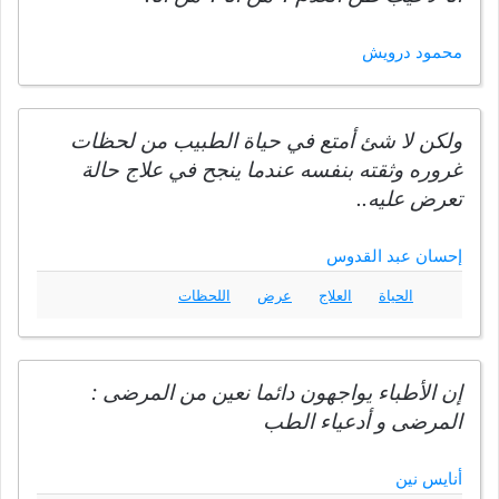
محمود درويش
ولكن لا شئ أمتع في حياة الطبيب من لحظات
غروره وثقته بنفسه عندما ينجح في علاج حالة
تعرض عليه..
إحسان عبد القدوس
الحياة
العلاج
عرض
اللحظات
إن الأطباء يواجهون دائما نعين من المرضى :
المرضى و أدعياء الطب
أنايس نين