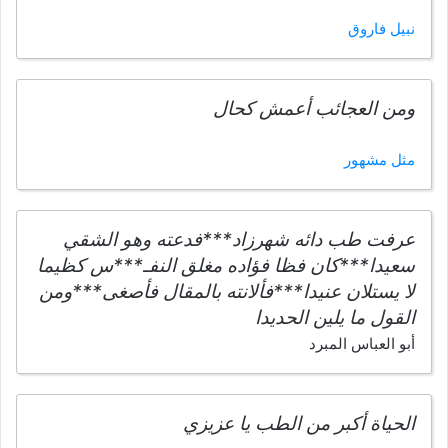
نبيل فاروق
ومن العجائب أعمش كحال
مثل مشهور
عرفت طب دائه شهرزاد***فدعته وهو الشقي
سعيدا***كان فظا فؤاده مغلق النفـ***س كظيما
لا يستلان عنيدا***فألانته بالمقال فأصغى***ومن
القول ما يلين الحديدا
أبو العباس المبرد
الحياة أكبر من الطب يا عزيزي