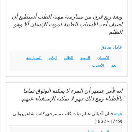
وبعد ربع قرن من ممارسة مهنة الطب أستطيع أن
اضيف أحد الأسباب الطبية لموت الإنسان ألا وهو
الظلم
عادل صادق
الإنسان
المهنة
الظلم
الباب
الممارسة
بعد
الأسباب
انه لأمر عسير أن المرء لا يمكنه الوثوق تماما
ًبالأطباء ومع ذلك فهو لا يمكنه الإستغناء عنهم.
غوته
فنان,أحيائي,عالم نبات,كاتب مسرحي,كاتب,شاعر,روائي
(1749 - 1832)
المرء
الطبيب