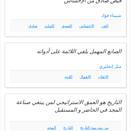
فيض صادق من الإحساس
شيماء فؤاد
الفن
الإحساس
العميق
كلمات
صادق
الصانع المهمل يلقي اللائمة على أدواته
مثل إنجليزي
الإتقان
الإهمال
اللوم
التاريخ هو العمق الاستراتيجي لمن يبتغي صناعة
المجد في الحاضر و المستقبل
من مدرسة التاريخ
التاريخ
المجد