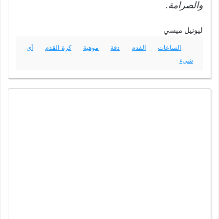
والصرامة.
ليونيل ميسي
الساعات
القدم
دقة
موهبة
كرة القدم
أي
شيء