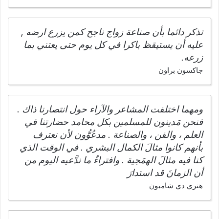
تذكر دائما بأن صناعة زواج ناجح كمن يزرع ارضه ,
عليه أن يستيقظ باكرا في كل يوم حتى يعتني بما
زرعه.
جاكسون براون
ومهما اختلفت المشاعر والآراء حول انتصارنا ذاك .
فنحن مَدينون للمسلمين بكل محامد حضارتنا في
العلم ، والفن ، والصناعة . مدعُوُّون لأن نعترف
بأنهم كانوا مثالَ الكمال البشري . في الوقت الذي
كنا فيه مثالَ الهمَجية . وافتراءٌ ما ندَّعيه اليوم من
أن الزمانَ قد استدارَ
هنري دي شامبون