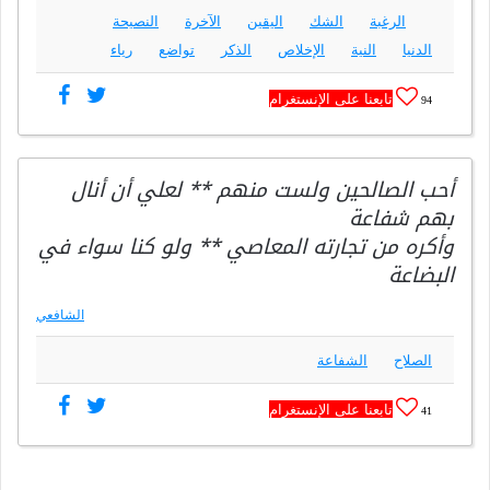
الرغبة
الشك
اليقين
الآخرة
النصيحة
الدنيا
النية
الإخلاص
الذكر
تواضع
رياء
تابعنا على الإنستغرام
94
أحب الصالحين ولست منهم ** لعلي أن أنال
بهم شفاعة
وأكره من تجارته المعاصي ** ولو كنا سواء في
البضاعة
الشافعي
الصلاح
الشفاعة
تابعنا على الإنستغرام
41