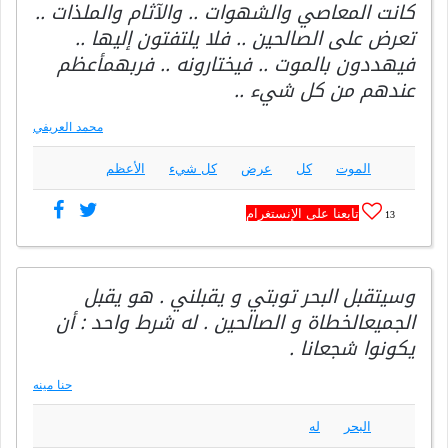
كانت المعاصي والشهوات .. والآثام والملذات ..
تعرض على الصالحين .. فلا يلتفتون إليها ..
فيهددون بالموت .. فيختارونه .. فربهمأعظم
عندهم من كل شيء ..
محمد العريفي
الموت
كل
عرض
كل شيء
الأعظم
تابعنا على الإنستغرام
13
وسيتقبل البحر توبتي و يقبلني . هو يقبل
الجميعالخطاة و الصالحين . له شرط واحد : أن
يكونوا شجعانا .
حنا مينه
البحر
له