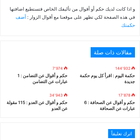
و اذا كانت لديك حكم أو أقوال من تأليفك الخاص فتستطيع اضافتها
في هذه الصفحة لكي تظهر على موقعنا مع أقوال الزوار :
أضف
حكمتك
مقالات ذات صلة
7٬974
144٬932
حكمة اليوم : اقرأ كل يوم حكمة
حكم و أقوال عن التضامن : 1
جديدة
عبارات عن التضامن
34٬943
17٬878
حكم و أقوال عن الصحافة : 6
حكم و أقوال عن العدو : 115 مقولة
عبارات عن الصحافة
عن العدو
اترك تعليقاً