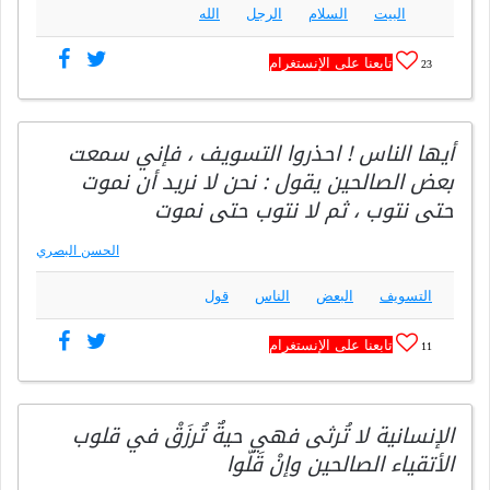
البيت
السلام
الرجل
الله
تابعنا على الإنستغرام
23
أيها الناس ! احذروا التسويف ، فإني سمعت
بعض الصالحين يقول : نحن لا نريد أن نموت
حتى نتوب ، ثم لا نتوب حتى نموت
الحسن البصري
التسويف
البعض
الناس
قول
تابعنا على الإنستغرام
11
‎الإنسانية لا تُرثى فهي حيةٌ تُرزَقْ في قلوب
الأتقياء الصالحين وإنْ قَلّوا