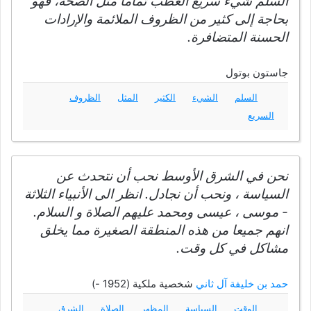
السلم شيء سريع العطب تماما مثل الصحة، فهو
بحاجة إلى كثير من الظروف الملائمة والإرادات
الحسنة المتضافرة.
جاستون بوتول
السلم
الشيء
الكثير
المثل
الظروف
السريع
نحن في الشرق الأوسط نحب أن نتحدث عن
السياسة ، ونحب أن نجادل. انظر الى الأنبياء الثلاثة
- موسى ، عيسى ومحمد عليهم الصلاة و السلام.
انهم جميعا من هذه المنطقة الصغيرة مما يخلق
مشاكل في كل وقت.
حمد بن خليفة آل ثاني
شخصية ملكية (1952 -)
الوقت
السياسة
المظهر
الصلاة
الشرق