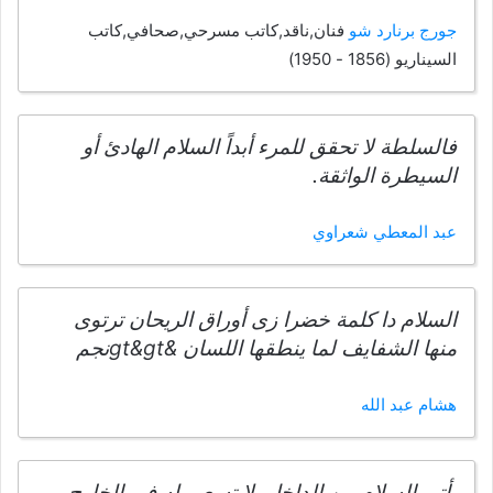
جورج برنارد شو
فنان,ناقد,كاتب مسرحي,صحافي,كاتب
السيناريو (1856 - 1950)
فالسلطة لا تحقق للمرء أبداً السلام الهادئ أو
السيطرة الواثقة.
عبد المعطي شعراوي
السلام دا كلمة خضرا زى أوراق الريحان ترتوى
منها الشفايف لما ينطقها اللسان &gt&gtنجم
هشام عبد الله
يأتي السلام من الداخل. لا تسعى له في الخارج.