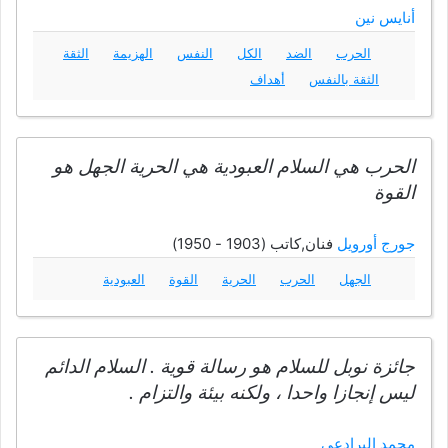
أنايس نين
الحرب
الضد
الكل
النفس
الهزيمة
الثقة
الثقة بالنفس
أهداف
الحرب هي السلام العبودية هي الحرية الجهل هو
القوة
جورج أورويل
فنان,كاتب (1903 - 1950)
الجهل
الحرب
الحرية
القوة
العبودية
جائزة نوبل للسلام هو رسالة قوية . السلام الدائم
ليس إنجازا واحدا ، ولكنه بيئة والتزام .
محمد البرادعي