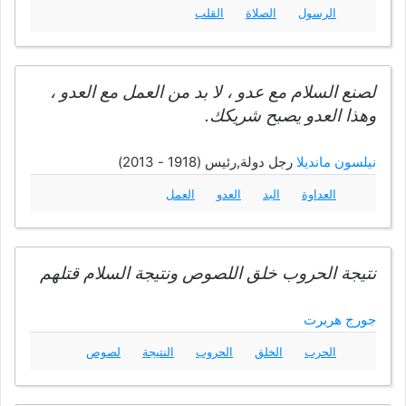
الرسول
الصلاة
القلب
لصنع السلام مع عدو ، لا بد من العمل مع العدو ،
وهذا العدو يصبح شريكك.
نيلسون مانديلا
رجل دولة,رئيس (1918 - 2013)
العداوة
البد
العدو
العمل
نتيجة الحروب خلق اللصوص ونتيجة السلام قتلهم
جورج هربرت
الحرب
الخلق
الحروب
النتيجة
لصوص