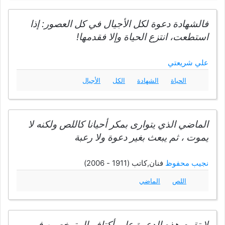
فالشهادة دعوة لكل الأجيال في كل العصور: إذا
استطعت، انتزع الحياة وإلا فقدمها!
علي شريعتي
الحياة
الشهادة
الكل
الأجيال
الماضي الذي يتوارى بمكر أحيانا كاللص ولكنه لا
يموت ، ثم يبعث بغير دعوة ولا رعبة
نجيب محفوظ
فنان,كاتب (1911 - 2006)
اللص
الماضي
لا تقوم هذه الدعوة على أكتاف المترخصين في