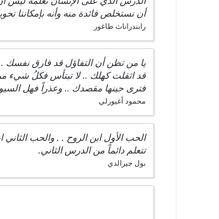
الدرس الذي على الإنسان تعلمه ليس أن ا
أن نستخلص فائدة منه وأنه بإمكاننا تحوي
رابندراناث طاغور
يا من تظن أن التفاؤل قد فارق نفسك .
قد اثقلت كهلك .. لا تبتأس فكلُ شيء م
فترى حينها مقصدك .. وعذراً فهل السي
محمود أغيورلي
الحب الأول ابن الروح . . والحب الثاني ا
تتعلم دائماً من الدرس الثاني.
بول جيرالدي