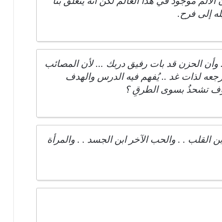
لألم موجود في هذا العالم لكن أنه يتعلق بنا
له إلى فرح.
. وأن الحزن قد بات رفيق دربك … لأن المصائب
رجعه لذات غد .. يُفهم فيه الدرس والهدف
وف تشحذُ بسوى الطرقِ ؟
بن القلب . . والحب الآخر ابن الجسد . . والمرأة