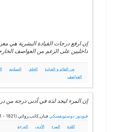
إن ارفع درجات القيادة البشرية هي مع
داخليين على الرغم من العواصف الخارج
عن القائد و القيادة
الخلق
السكينة
ال
العواصف
إن المرء ليجد لذة في أدنى درجة من در
فيودور دوستويفسكي
فنان,كاتب,روائي (1821 - 1881)
اللذة
المرء
الأدنى
الدرجة