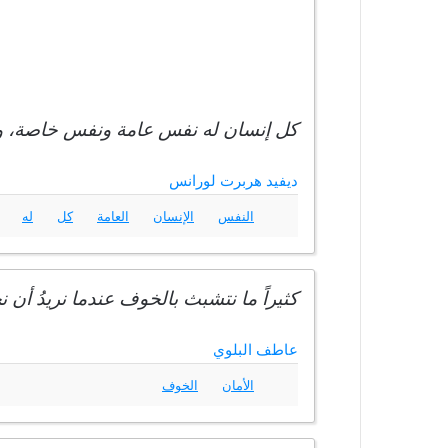
كل إنسان له نفس عامة ونفس خاصة، وذ
ديفيد هربرت لورانس
النفس
الإنسان
العامة
كل
له
كثيراً ما نتشبث بالخوف عندما نريدُ أن
عاطف البلوي
الأمان
الخوف