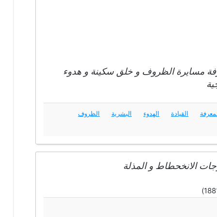
رفة مسايرة الظروف و خلق سكينة و هدوء
ية
معرفة
القيادة
الهدوء
البشرية
الظروف
جات الانخحطاط و المذلة