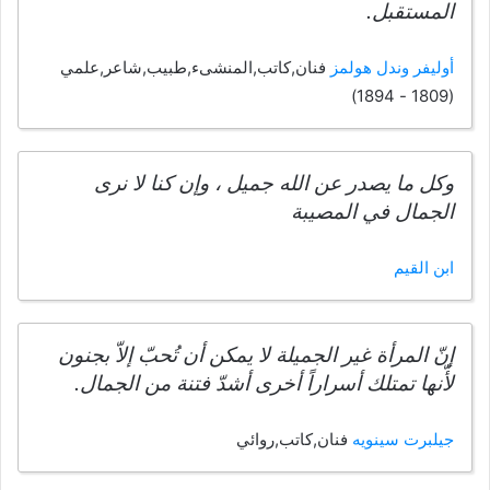
المستقبل.
أوليفر وندل هولمز
فنان,كاتب,المنشىء,طبيب,شاعر,علمي
(1809 - 1894)
وكل ما يصدر عن الله جميل ، وإن كنا لا نرى
الجمال في المصيبة
ابن القيم
إنّ المرأة غير الجميلة لا يمكن أن تُحبّ إلاّ بجنون
لأّنها تمتلك أسراراً أخرى أشدّ فتنة من الجمال.
جيلبرت سينويه
فنان,كاتب,روائي