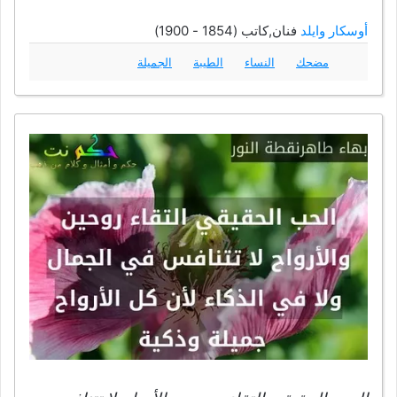
أوسكار وايلد
فنان,كاتب (1854 - 1900)
مضحك
النساء
الطيبة
الجميلة