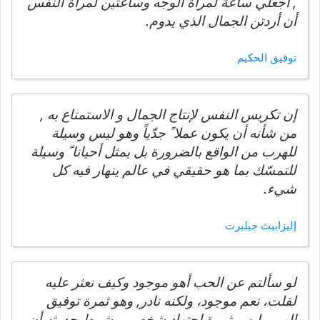
, اجعلي ساعة لمرآة الوجه وساعتين لمرآة النفس
أن أردتن الجمال الذي يدوم.
توفيق الحكيم
إن تكريس النفس لإنتاج الجمال و الاستمتاع به ,
من شأنه أن يكون عملا ً جدّياً وهو ليس وسيلة
للهرب من الواقع بالضرورة بل يمثل أحيانا ً وسيلة
للتمسّك بما هو حقيقي في عالم ينهار فيه كل
شيء.
إليزابيث جيلبرت
لو سألتم عن الحب أهو موجود وكيف نعثر عليه
لقلت، نعم موجود، ولكنه نادر, وهو ثمرة توفيق
إلهي وليس ثمرة اجتهاد شخصي وشرط حدوثه أن