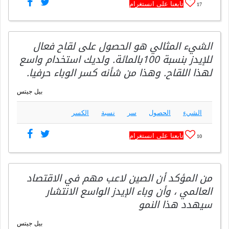
تابعنا على انستغرام
17
الشيء المثالي هو الحصول على لقاح فعال
للإيدز بنسبة 100بالمائة. ولديك استخدام واسع
لهذا اللقاح. وهذا من شأنه كسر الوباء حرفيا.
بيل جيتس
الشيء
الحصول
سر
نسبة
الكسر
تابعنا على انستغرام
10
من المؤكد أن الصين لاعب مهم في الاقتصاد
العالمي ، وأن وباء الإيدز الواسع الانتشار
سيهدد هذا النمو
بيل جيتس