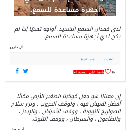
لدي فقدان السمع الشديد. أواجه تحديًا إذا لم
يكن لديّ أجهزة مساعدة للسمع.
آل جاررو
الشديد
المساعدة
تابعنا على انستغرام
10
إن معنانا هو جعل كوكبنا الصغير الأرض مكانًا
أفضل للعيش فيه ، ولوقف الحروب ، ونزع سلاح
الصواريخ النووية ، ووقف الأمراض ، والإيدز ،
والطاعون ، والسرطان ، ووقف التلوث.
أوري جيلر