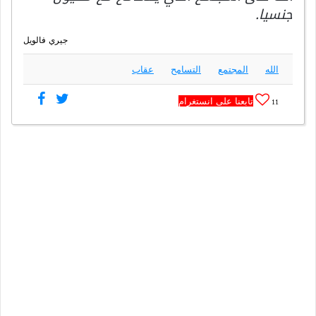
جنسيا.
جيري فالويل
الله
المجتمع
التسامح
عقاب
تابعنا على انستغرام
11