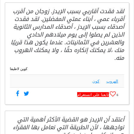
لقد فقدت أقاربي بسبب الإيدز. زوجان من أقرب
أقرباء عمي ، أبناء عمتي المفضلين. لقد فقدت
أصدقاء بسبب الإيدز ، أصدقاء المدارس الثانوية
الذين لم يصلوا إلى يوم ميلادهم الحادي
والعشرين في الثمانينات. عندما يكون هذا قريبًا
منك ،لا يمكنك إنكاره حقًا ، ولا يمكنك الهروب
منه.
كوين لاطيفا
الهروب
كون
تابعنا على انستغرام
6
أعتقد أن الإيدز هو القضية الأكثر أهمية التي
نواجهها ، لأن الطريقة التي نعامل بها الفقراء