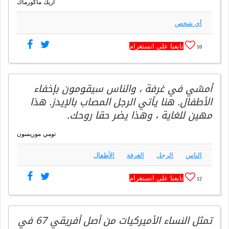
اريك ماكورماك
أي شخص
تابعنا على انستغرام
10
أمشي في غرفة ، والناس سيقومون بإخفاء
الأطفال. هنا يأتي الرجل المصاب بالإيدز. هذا
مهين للغاية ، وهذا يضر حقا روحك.
تومي موريسون
الناس
الرجل
الغرفة
الأطفال
تابعنا على انستغرام
12
تمثل النساء الأميركيات من أصل أفريقي 67 في