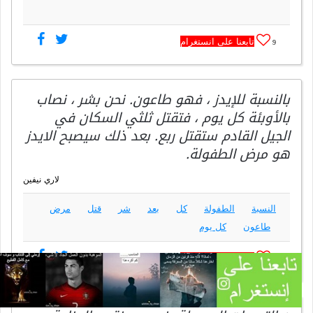
تابعنا على انستغرام
9
بالنسبة للإيدز ، فهو طاعون. نحن بشر ، نصاب
بالأوبئة كل يوم ، فتقتل ثلثي السكان في
الجيل القادم ستقتل ربع. بعد ذلك سيصبح الايدز
هو مرض الطفولة.
لاري نيفين
النسبة
الطفولة
كل
بعد
شر
قتل
مرض
طاعون
كل يوم
تابعنا على انستغرام
3