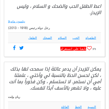
اعط الطفل الحب والضحك و السلام ، وليس
الإيدز.
نيلسون مانديلا
رجل دولة,رئيس (1918 - 2013)
الطفولة
الحب
السلام
الضحك
الطفل
تابعنا على انستغرام
371
يمكن للإيدز أن يدمر عائلة إذا سمحت لها بذلك
، لكن لحسن الحظ بالنسبة لي وأختي ، علمتنا
أمي أن نستمر. لا تستسلم ، وكن فخوراً بما أنت
عليه ، ولا تشعر بالأسف أبدًا لنفسك.
ريان وايت
النسبة
الحظ
العائلة