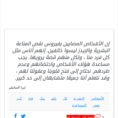
إن الأشخاص المصابين بفيروس نقص المناعة
البشرية والإيدز ليسوا خائفين. إنهم أناس مثل
كل فرد منا ، ولكل منهم قصة يرويها. يجب
مساعدة هؤلاء الأشخاص واحتضانهم وعدم
طردهم. نحتاج إلى فتح قلوبنا وعقولنا لهم ،
وقد نتعلم أننا جميعًا متشابهان إلى حد كبير.
ليزا لامبانيلي
الأشخاص
البشرية
كل
علم
مثل
فتح
كبير
نقص
المساعدة
تابعنا على انستغرام
21