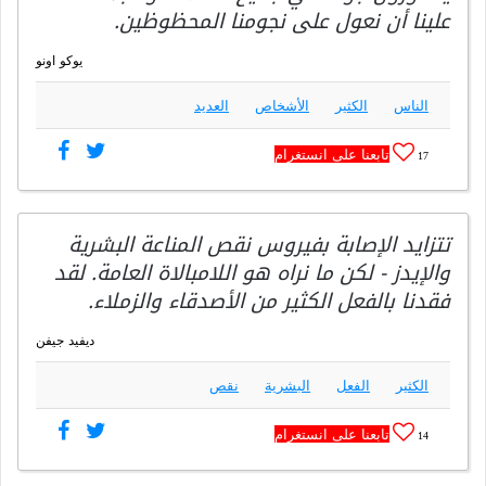
علينا أن نعول على نجومنا المحظوظين.
يوكو اونو
الناس
الكثير
الأشخاص
العديد
تابعنا على انستغرام
17
تتزايد الإصابة بفيروس نقص المناعة البشرية
والإيدز - لكن ما نراه هو اللامبالاة العامة. لقد
فقدنا بالفعل الكثير من الأصدقاء والزملاء.
ديفيد جيفن
الكثير
الفعل
البشرية
نقص
تابعنا على انستغرام
14